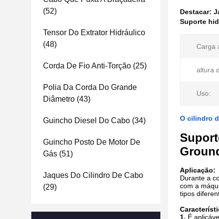
(52)
Destacar:
J
Suporte hid
Tensor Do Extrator Hidráulico
(48)
Carga 
Corda De Fio Anti-Torção
(25)
altura 
Polia Da Corda Do Grande
Uso:
Diâmetro
(43)
O cilindro 
Guincho Diesel Do Cabo
(34)
Suport
Guincho Posto De Motor De
Ground
Gás
(51)
Aplicação:
Jaques Do Cilindro De Cabo
Durante a co
com a máquin
(29)
tipos difere
Característ
1.
É aplicáv