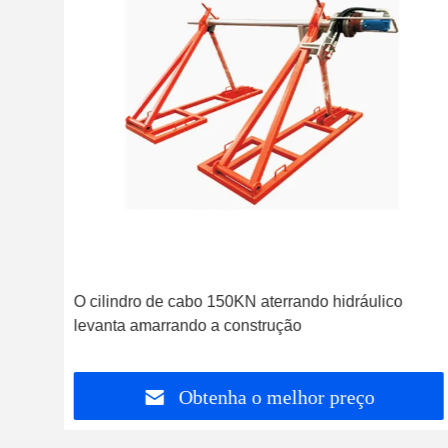
o da
O cilindro de cabo 150KN aterrando hidráulico
levanta amarrando a construção
Obtenha o melhor preço