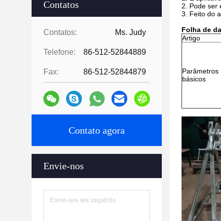
Contatos
2. Pode ser 
3. Feito do 
Folha de d
Contatos:
Ms. Judy
Artigo
Telefone:
86-512-52844889
Parâmetros
Fax:
86-512-52844879
básicos
Contato agora
Envie-nos