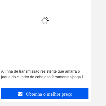
A linha de transmissão resistente que amarra o
Supo
jaque do cilindro de cabo das ferramentas/paga fora
dos 
o suporte do carretel de cabo
libe
Obtenha o melhor preço