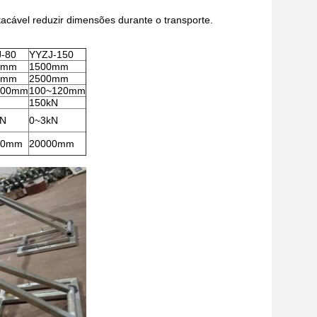
acável reduzir dimensões durante o transporte.
-80
YYZJ-150
0mm
1500mm
0mm
2500mm
100mm
100~120mm
N
150kN
kN
0~3kN
00mm
20000mm