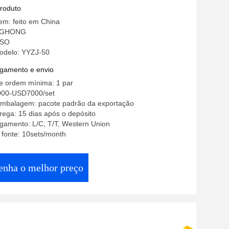
produto
em: feito em China
NGHONG
 ISO
odelo: YYZJ-50
gamento e envio
e ordem mínima: 1 par
000-USD7000/set
embalagem: pacote padrão da exportação
ega: 15 dias após o depósito
gamento: L/C, T/T, Western Union
 fonte: 10sets/month
enha o melhor preço