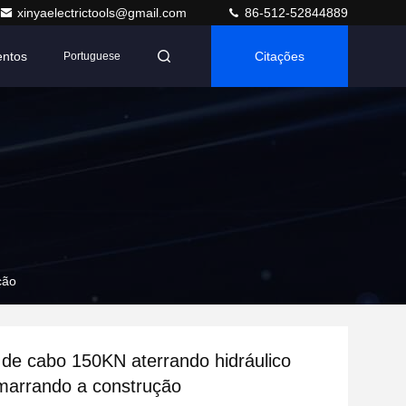
xinyaelectrictools@gmail.com
86-512-52844889
entos
Citações
Portuguese
ção
o de cabo 150KN aterrando hidráulico
marrando a construção