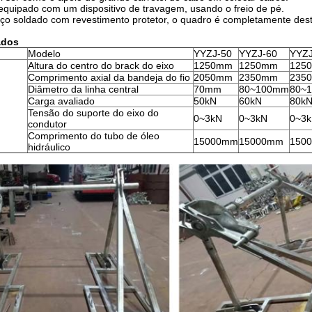
equipado com um dispositivo de travagem, usando o freio de pé.
aço soldado com revestimento protetor, o quadro é completamente dest
ados
Modelo
YYZJ-50
YYZJ-60
YYZJ
Altura do centro do brack do eixo
1250mm
1250mm
125
Comprimento axial da bandeja do fio
2050mm
2350mm
235
Diâmetro da linha central
70mm
80~100mm
80~
Carga avaliado
50kN
60kN
80k
Tensão do suporte do eixo do
0~3kN
0~3kN
0~3
condutor
Comprimento do tubo de óleo
15000mm
15000mm
150
hidráulico