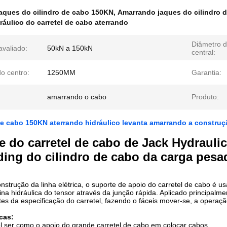
aques do cilindro de cabo 150KN
,
Amarrando jaques do cilindro 
ráulico do carretel de cabo aterrando
Diâmetro d
avaliado:
50kN a 150kN
central:
do centro:
1250MM
Garantia:
amarrando o cabo
Produto:
de cabo 150KN aterrando hidráulico levanta amarrando a construç
e do carretel de cabo de Jack Hydrauli
ing do cilindro de cabo da carga pesa
nstrução da linha elétrica, o suporte de apoio do carretel de cabo 
a hidráulica do tensor através da junção rápida. Aplicado principalme
ntes da especificação do carretel, fazendo o fáceis mover-se, a operaçã
icas:
el ser como o apoio do grande carretel de cabo em colocar cabos.