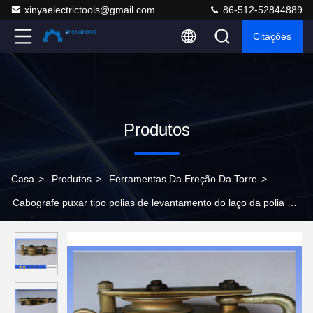
xinyaelectrictools@gmail.com
86-512-52844889
Citações
Produtos
Casa
>
Produtos
>
Ferramentas Da Ereção Da Torre
>
Cabografe puxar tipo polias de levantamento do laço da polia das
ferramentas 1T 3T 8T da ereção da torre o único