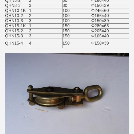
QHN8-2
2
80
Φ166×40
QHN8-3
3
80
Φ150×39
QHN10-1K
1
100
Φ246×60
QHN10-2
2
100
Φ166×40
QHN10-3
3
100
Φ150×39
QHN15-1K
1
150
Φ280×65
QHN15-2
2
150
Φ205×49
QHN15-3
3
150
Φ166×40
QHN15-4
4
150
Φ150×39