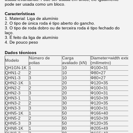
pode ser usada como um bloco.
Características
1.
Material: Liga de alumínio
2.
O tipo de única roda é tipo aberto do gancho.
3.
O tipo de roda dobro ou de terceira roda é tipo fechado do
laço.
3.
É feito da liga de alumínio
4.
De pouco peso
Dados técnicos
Número de
Carga
Diameter×width exteri
Modelo
polias
avaliado (kN)
(milímetro)
QH1GN-1K
1
10
Φ100×31
QHN1-2
2
10
Φ80×27
QHN1-3
3
10
Φ80×27
QHN2-1K
1
20
Φ120×35
QHN2-2
2
20
Φ100×31
QHN2-3
3
20
Φ100×31
QHN3-1
1
30
Φ150×39
QHN3-2
2
30
Φ120×35
QHN3-3
3
30
Φ100×31
QHN5-1K
1
50
Φ166×40
QHN5-2
2
50
Φ150×39
QHN5-3
3
50
Φ120×35
QHN8-1K
1
80
Φ205×49