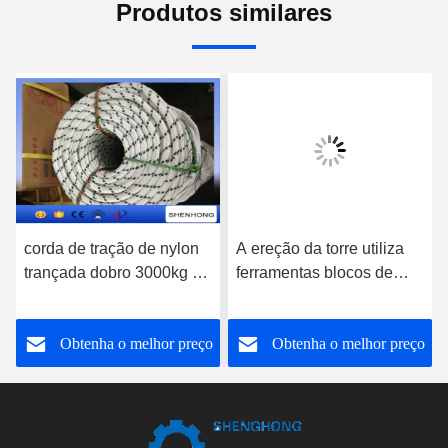
Produtos similares
corda de tração de nylon
A ereção da torre utiliza
trançada dobro 3000kg de
ferramentas blocos de
12MM que quebra o ISO
nylon de 3 toneladas do
da força habilitado
equipamento de
o
Obtenha o melhor preço
Obtenha o melhor preço
levantamento do encaixe
do gancho da polia