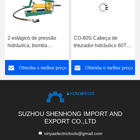
2 estágios de pressão
CO-60S Cabeça de
hidráulica, bomba
triturador hidráulico 60T
hidráulica a pé com
Ferramentas de trituração
pressão nominal de 700
de cabo hidráulico de
o
Obtenha o melhor preço
Obtenha o melhor preço
bar
transmissão de carga
pesada
SUZHOU SHENHONG IMPORT AND
EXPORT CO.,LTD
xinyaelectrictools@gmail.com