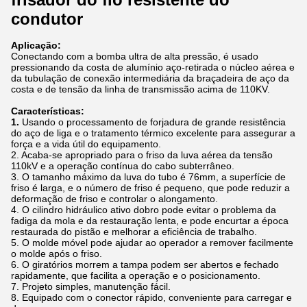
condutor
Aplicação:
Conectando com a bomba ultra de alta pressão, é usado
pressionando da costa de alumínio aço-retirada o núcleo aérea e
da tubulação de conexão intermediária da braçadeira de aço da
costa e de tensão da linha de transmissão acima de 110KV.
Características:
1.
Usando o processamento de forjadura de grande resistência
do aço de liga e o tratamento térmico excelente para assegurar a
força e a vida útil do equipamento.
2. Acaba-se apropriado para o friso da luva aérea da tensão
110kV e a operação contínua do cabo subterrâneo.
3. O tamanho máximo da luva do tubo é 76mm, a superfície de
friso é larga, e o número de friso é pequeno, que pode reduzir a
deformação de friso e controlar o alongamento.
4. O cilindro hidráulico ativo dobro pode evitar o problema da
fadiga da mola e da restauração lenta, e pode encurtar a época
restaurada do pistão e melhorar a eficiência de trabalho.
5. O molde móvel pode ajudar ao operador a remover facilmente
o molde após o friso.
6. O giratórios morrem a tampa podem ser abertos e fechado
rapidamente, que facilita a operação e o posicionamento.
7. Projeto simples, manutenção fácil.
8. Equipado com o conector rápido, conveniente para carregar e