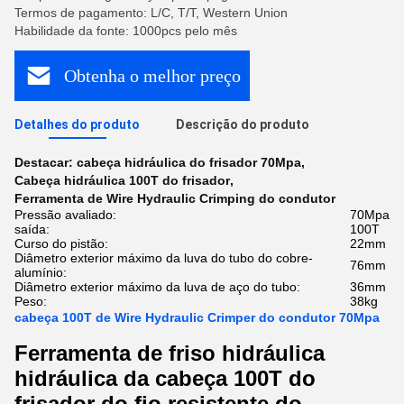
Termos de pagamento: L/C, T/T, Western Union
Habilidade da fonte: 1000pcs pelo mês
Obtenha o melhor preço
Detalhes do produto
Descrição do produto
Destacar:
cabeça hidráulica do frisador 70Mpa
,
Cabeça hidráulica 100T do frisador
,
Ferramenta de Wire Hydraulic Crimping do condutor
Pressão avaliado:
70Mpa
saída:
100T
Curso do pistão:
22mm
Diâmetro exterior máximo da luva do tubo do cobre-
76mm
alumínio:
Diâmetro exterior máximo da luva de aço do tubo:
36mm
Peso:
38kg
cabeça 100T de Wire Hydraulic Crimper do condutor 70Mpa
Ferramenta de friso hidráulica
hidráulica da cabeça 100T do
frisador do fio resistente do