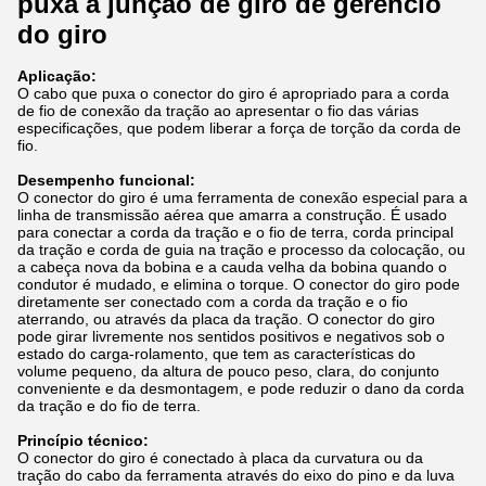
puxa a junção de giro de gerencio
do giro
Aplicação:
O cabo que puxa o conector do giro é apropriado para a corda
de fio de conexão da tração ao apresentar o fio das várias
especificações, que podem liberar a força de torção da corda de
fio.
Desempenho funcional:
O conector do giro é uma ferramenta de conexão especial para a
linha de transmissão aérea que amarra a construção. É usado
para conectar a corda da tração e o fio de terra, corda principal
da tração e corda de guia na tração e processo da colocação, ou
a cabeça nova da bobina e a cauda velha da bobina quando o
condutor é mudado, e elimina o torque. O conector do giro pode
diretamente ser conectado com a corda da tração e o fio
aterrando, ou através da placa da tração. O conector do giro
pode girar livremente nos sentidos positivos e negativos sob o
estado do carga-rolamento, que tem as características do
volume pequeno, da altura de pouco peso, clara, do conjunto
conveniente e da desmontagem, e pode reduzir o dano da corda
da tração e do fio de terra.
Princípio técnico:
O conector do giro é conectado à placa da curvatura ou da
tração do cabo da ferramenta através do eixo do pino e da luva