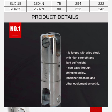
SLX-18
180kN
75
294
222
SLX-25
250kN
80
323
243