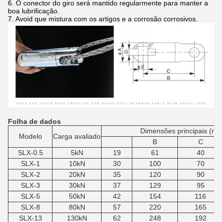
6. O conector do giro será mantido regularmente para manter a
boa lubrificação.
7. Avoid que mistura com os artigos e a corrosão corrosivos.
Folha de dados
Dimensões principais (mil
Modelo
Carga avaliado
B
C
SLX-0.5
5kN
19
61
40
SLX-1
10kN
30
100
70
SLX-2
20kN
35
120
90
SLX-3
30kN
37
129
95
SLX-5
50kN
42
154
116
SLX-8
80kN
57
220
165
SLX-13
130kN
62
248
192