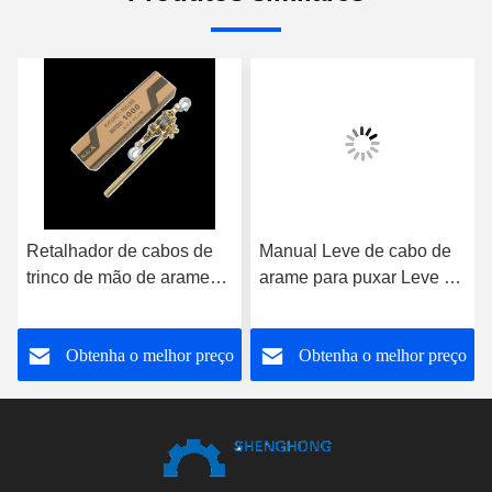
Retalhador de cabos de
Manual Leve de cabo de
trinco de mão de arame
arame para puxar Leve de
de aço Retalhador de
mão Leve de mão com
arame de trinco 1T 2T 3T
corpo de alumínio para
o
Obtenha o melhor preço
Obtenha o melhor preço
elevação de canteiros de
obras