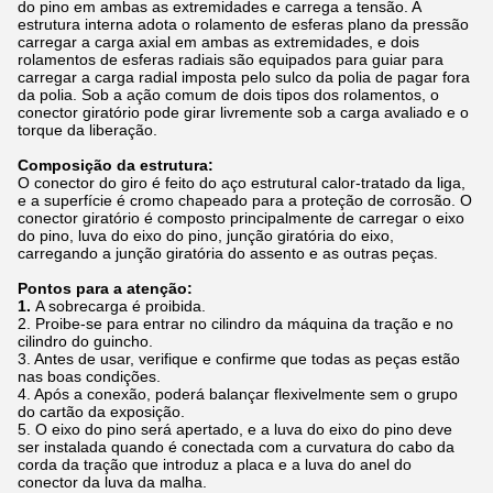
do pino em ambas as extremidades e carrega a tensão. A
estrutura interna adota o rolamento de esferas plano da pressão
carregar a carga axial em ambas as extremidades, e dois
rolamentos de esferas radiais são equipados para guiar para
carregar a carga radial imposta pelo sulco da polia de pagar fora
da polia. Sob a ação comum de dois tipos dos rolamentos, o
conector giratório pode girar livremente sob a carga avaliado e o
torque da liberação.
Composição da estrutura:
O conector do giro é feito do aço estrutural calor-tratado da liga,
e a superfície é cromo chapeado para a proteção de corrosão. O
conector giratório é composto principalmente de carregar o eixo
do pino, luva do eixo do pino, junção giratória do eixo,
carregando a junção giratória do assento e as outras peças.
Pontos para a atenção:
1.
A sobrecarga é proibida.
2. Proibe-se para entrar no cilindro da máquina da tração e no
cilindro do guincho.
3. Antes de usar, verifique e confirme que todas as peças estão
nas boas condições.
4. Após a conexão, poderá balançar flexivelmente sem o grupo
do cartão da exposição.
5. O eixo do pino será apertado, e a luva do eixo do pino deve
ser instalada quando é conectada com a curvatura do cabo da
corda da tração que introduz a placa e a luva do anel do
conector da luva da malha.