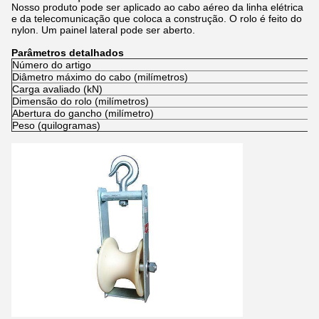
Nosso produto pode ser aplicado ao cabo aéreo da linha elétrica
e da telecomunicação que coloca a construção. O rolo é feito do
nylon. Um painel lateral pode ser aberto.
Parâmetros detalhados
Número do artigo
2
Diâmetro máximo do cabo (milímetros)
Φ
Carga avaliado (kN)
1
Dimensão do rolo (milímetros)
Φ
Abertura do gancho (milímetro)
2
Peso (quilogramas)
3