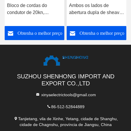
Bloco de cordas do
Ambos os lados de
condutor de 20kn,
abertura dupla de sheave
sentado, pendurado, de
cabo de cordas de bloco
uso duplo, de corda
de aço de elevação 5t
o
Obtenha o melhor preço
Obtenha o melhor preço
SUZHOU SHENHONG IMPORT AND
EXPORT CO.,LTD
xinyaelectrictools@gmail.com
86-512-52844889
Tanjietang, vila de Xinhe, Yetang, cidade de Shanghu,
cidade de Chagnshu, província de Jiangsu, China